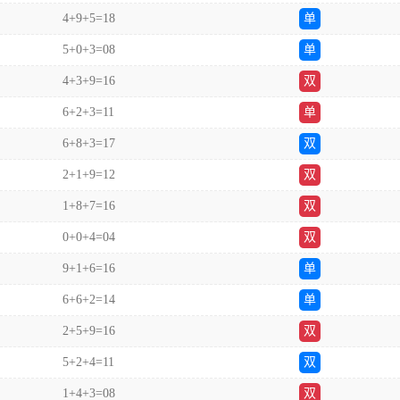
4+9+5=18
单
5+0+3=08
单
4+3+9=16
双
6+2+3=11
单
6+8+3=17
双
2+1+9=12
双
1+8+7=16
双
0+0+4=04
双
9+1+6=16
单
6+6+2=14
单
2+5+9=16
双
5+2+4=11
双
1+4+3=08
双