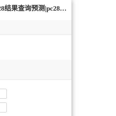
谨记域名-28yC.com 加拿大28-加拿大28pc预测结果查询|加拿大28结果查询预测|pc28加拿大官网|加拿大28开奖结果预测官网在线