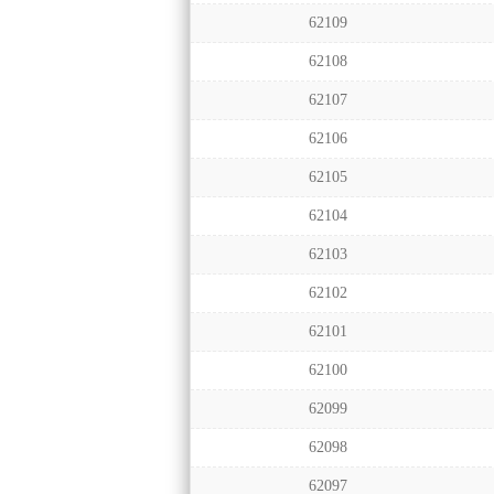
62109
62108
62107
62106
62105
62104
62103
62102
62101
62100
62099
62098
62097