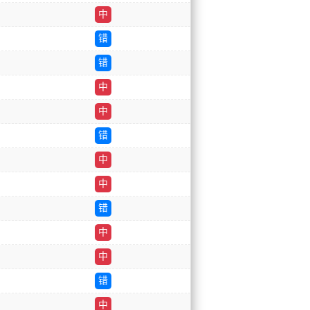
中
错
错
中
中
错
中
中
错
中
中
错
中