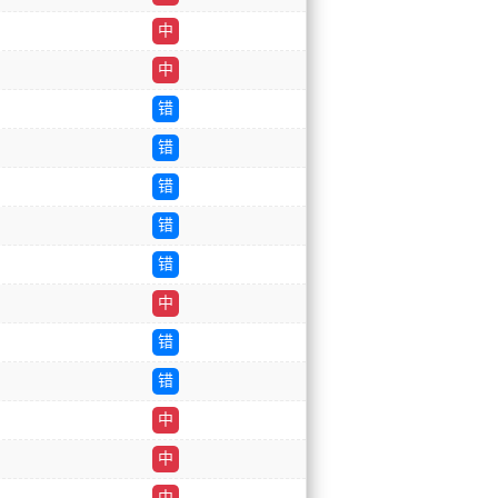
中
中
错
错
错
错
错
中
错
错
中
中
中