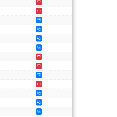
中
中
错
错
错
错
中
中
错
中
错
错
错