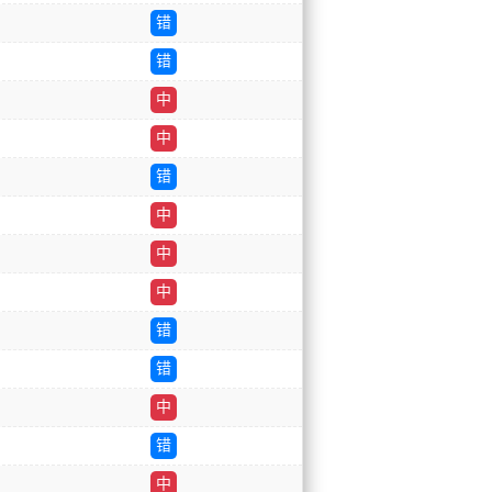
错
错
中
中
错
中
中
中
错
错
中
错
中