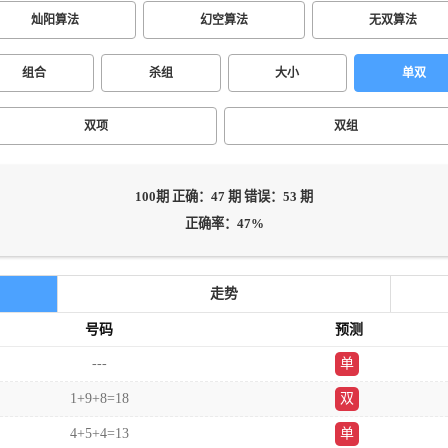
灿阳算法
幻空算法
无双算法
组合
杀组
大小
单双
双项
双组
100期 正确：47 期 错误：53 期
正确率：47%
走势
号码
预测
---
单
1+9+8=18
双
4+5+4=13
单