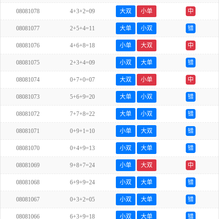
08081078
4+3+2=09
大双
小单
中
08081077
2+5+4=11
大单
小双
错
08081076
4+6+8=18
小单
大双
中
08081075
2+3+4=09
小双
大单
错
08081074
0+7+0=07
大双
小单
中
08081073
5+6+9=20
大单
小双
错
08081072
7+7+8=22
大单
小双
错
08081071
0+9+1=10
小单
大双
错
08081070
0+4+9=13
小双
大单
错
08081069
9+8+7=24
小单
大双
中
08081068
6+9+9=24
小双
大单
错
08081067
0+3+2=05
小双
大单
错
08081066
6+3+9=18
小双
大单
错