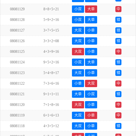
08081129
8+8+5=21
小双
大单
中
08081128
5+9+2=16
小双
大单
错
08081127
3+7+5=15
大双
小单
错
08081126
3+3+2=08
大双
小单
错
08081125
4+3+9=16
大双
小单
中
08081124
9+5+2=16
小双
大单
错
08081123
5+4+8=17
大双
小单
错
08081122
7+3+6=16
小单
大双
中
08081121
9+1+1=11
大单
小双
错
08081120
7+1+8=16
大双
小单
中
08081119
6+1+6=13
大双
小单
中
08081118
4+3+5=12
大双
小单
错