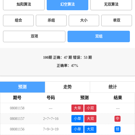
灿阳算法
幻空算法
无双算法
组合
杀组
大小
单双
双项
双组
100期 正确：47 期 错误：53 期
正确率：47%
预测
走势
统计
期号
号码
预测
结果
08081158
---
大单
小双
---
08081157
2+7+7=16
小单
大双
中
08081156
7+9+3=19
小单
大双
错