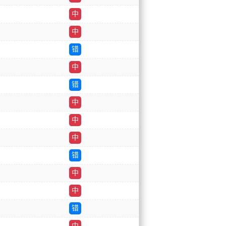
中
中
错
中
错
中
中
中
错
中
中
错
中