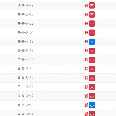
单
3+0+9=12
殺
大
单
8+0+2=10
殺
大
单
8+8+6=22
殺
小
双
0+4+0=04
殺
小
单
8+8+3=19
殺
大
单
5+6+0=11
殺
大
单
7+9+4=20
殺
小
单
0+5+9=14
殺
大
单
6+0+8=14
殺
大
单
7+1+3=11
殺
大
单
3+8+6=17
殺
小
单
8+2+2=12
殺
小
双
4+4+6=14
殺
小