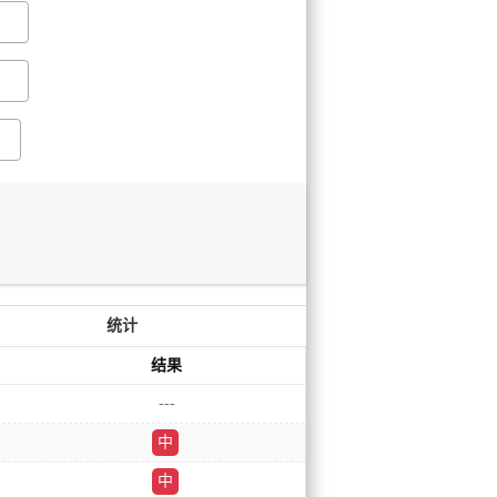
统计
结果
---
中
中