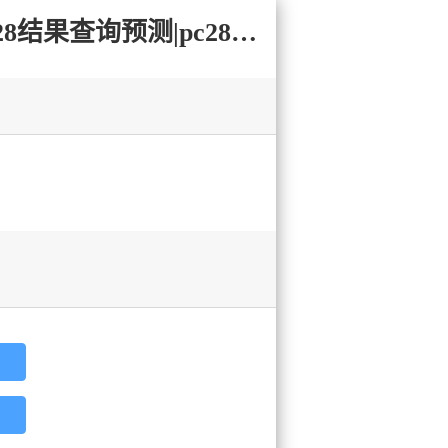
谨记域名-28yC.com 加拿大28-加拿大28pc预测结果查询|加拿大28结果查询预测|pc28加拿大官网|加拿大28开奖结果预测官网在线