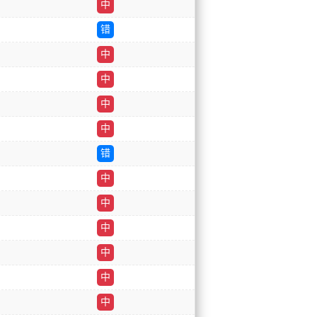
中
错
中
中
中
中
错
中
中
中
中
中
中