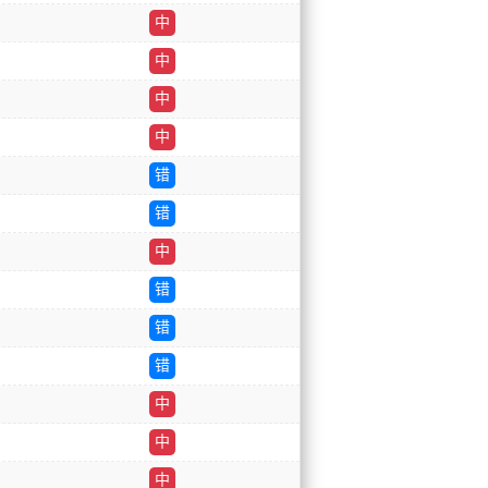
中
中
中
中
错
错
中
错
错
错
中
中
中