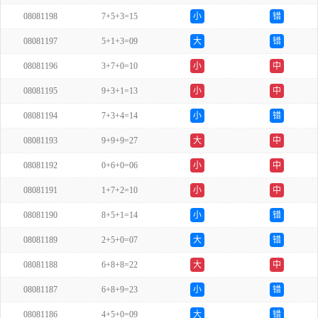
08081198
7+5+3=15
小
错
08081197
5+1+3=09
大
错
08081196
3+7+0=10
小
中
08081195
9+3+1=13
小
中
08081194
7+3+4=14
小
错
08081193
9+9+9=27
大
中
08081192
0+6+0=06
小
中
08081191
1+7+2=10
小
中
08081190
8+5+1=14
小
错
08081189
2+5+0=07
大
错
08081188
6+8+8=22
大
中
08081187
6+8+9=23
小
错
08081186
4+5+0=09
大
错