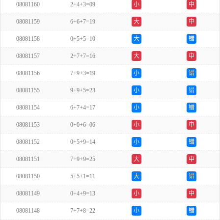
08081160
2+4+3=09
小
中
08081159
6+6+7=19
大
中
08081158
0+5+5=10
大
错
08081157
2+7+7=16
大
中
08081156
7+9+3=19
小
错
08081155
9+9+5=23
小
错
08081154
6+7+4=17
小
错
08081153
0+0+6=06
小
中
08081152
0+5+9=14
小
错
08081151
7+9+9=25
大
中
08081150
5+5+1=11
大
错
08081149
0+4+9=13
小
中
08081148
7+7+8=22
小
错