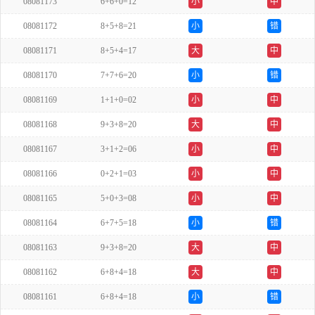
08081173
6+6+0=12
小
中
08081172
8+5+8=21
小
错
08081171
8+5+4=17
大
中
08081170
7+7+6=20
小
错
08081169
1+1+0=02
小
中
08081168
9+3+8=20
大
中
08081167
3+1+2=06
小
中
08081166
0+2+1=03
小
中
08081165
5+0+3=08
小
中
08081164
6+7+5=18
小
错
08081163
9+3+8=20
大
中
08081162
6+8+4=18
大
中
08081161
6+8+4=18
小
错