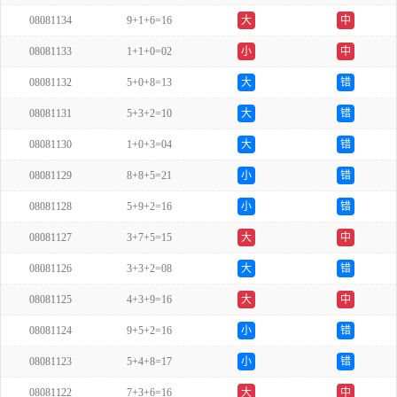
08081134
9+1+6=16
大
中
08081133
1+1+0=02
小
中
08081132
5+0+8=13
大
错
08081131
5+3+2=10
大
错
08081130
1+0+3=04
大
错
08081129
8+8+5=21
小
错
08081128
5+9+2=16
小
错
08081127
3+7+5=15
大
中
08081126
3+3+2=08
大
错
08081125
4+3+9=16
大
中
08081124
9+5+2=16
小
错
08081123
5+4+8=17
小
错
08081122
7+3+6=16
大
中