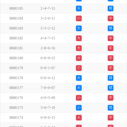
08081185
2+4+7=13
大
错
08081184
3+2+6=11
小
中
08081183
5+5+2=12
大
错
08081182
4+4+7=15
大
中
08081181
2+8+6=16
大
中
08081180
8+8+9=25
大
中
08081179
0+6+1=07
小
中
08081178
0+8+4=12
大
错
08081177
7+0+0=07
大
错
08081176
4+0+5=09
小
中
08081175
5+6+7=18
小
错
08081174
0+9+6=15
大
中